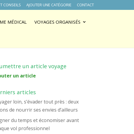
T CONSEILS
AJOUTER UNE CATÉGORIE
CONTACT
ME MÉDICAL
VOYAGES ORGANISÉS
umettre un article voyage
outer un article
rniers articles
ager loin, s’évader tout près : deux
ons de nourrir ses envies d’ailleurs
gner du temps et économiser avant
aque vol professionnel