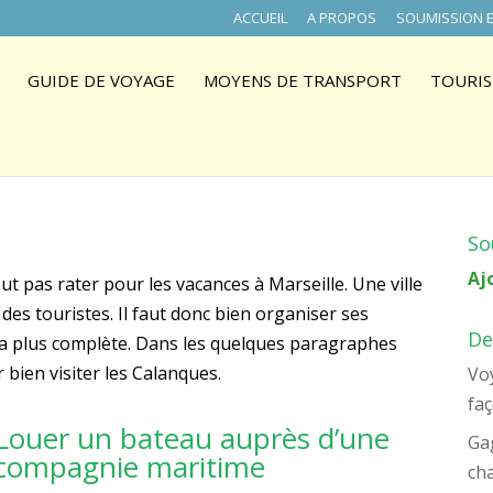
ACCUEIL
A PROPOS
SOUMISSION E
GUIDE DE VOYAGE
MOYENS DE TRANSPORT
TOURIS
So
Aj
t pas rater pour les vacances à Marseille. Une ville
des touristes. Il faut donc bien organiser ses
De
 la plus complète. Dans les quelques paragraphes
bien visiter les Calanques.
Voy
faç
Louer un bateau auprès d’une
Ga
compagnie maritime
ch