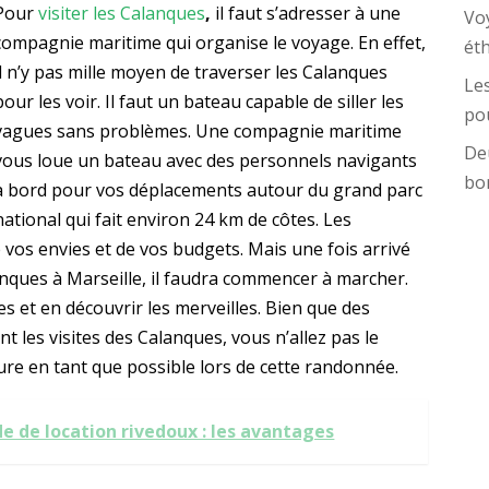
Pour
visiter les Calanques
,
il faut s’adresser à une
Vo
compagnie maritime qui organise le voyage. En effet,
ét
il n’y pas mille moyen de traverser les Calanques
Les
pour les voir. Il faut un bateau capable de siller les
pou
vagues sans problèmes. Une compagnie maritime
Deu
vous loue un bateau avec des personnels navigants
bo
à bord pour vos déplacements autour du grand parc
national qui fait environ 24 km de côtes. Les
vos envies et de vos budgets. Mais une fois arrivé
alanques à Marseille, il faudra commencer à marcher.
s et en découvrir les merveilles. Bien que des
les visites des Calanques, vous n’allez pas le
ure en tant que possible lors de cette randonnée.
e de location rivedoux : les avantages