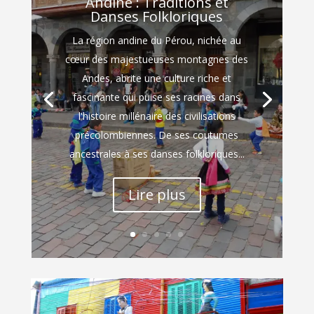
Andine : Traditions et
Danses Folkloriques
La région andine du Pérou, nichée au
cœur des majestueuses montagnes des
Andes, abrite une culture riche et
fascinante qui puise ses racines dans
l'histoire millénaire des civilisations
précolombiennes. De ses coutumes
ancestrales à ses danses folkloriques...
Lire plus