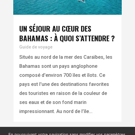
UN SÉJOUR AU CŒUR DES
BAHAMAS : À QUOI S’ATTENDRE ?
Guide de voyage
Situés au nord de la mer des Caraïbes, les
Bahamas sont un pays anglophone
composé d'environ 700 îles et îlots. Ce
pays est l'une des destinations favorites
des touristes en raison de la couleur de
ses eaux et de son fond marin
impressionnant. Au nord de l’île...
« Entrées précédentes
En poursuivant votre navigation sans modifier vos paramètres,