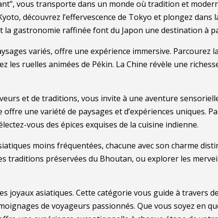
vant”, vous transporte dans un monde où tradition et moder
yoto, découvrez l’effervescence de Tokyo et plongez dans la 
et la gastronomie raffinée font du Japon une destination à pa
paysages variés, offre une expérience immersive. Parcourez l
rez les ruelles animées de Pékin. La Chine révèle une richesse 
veurs et de traditions, vous invite à une aventure sensoriel
 offre une variété de paysages et d’expériences uniques. Par
délectez-vous des épices exquises de la cuisine indienne.
siatiques moins fréquentées, chacune avec son charme disti
 traditions préservées du Bhoutan, ou explorer les merveille
es joyaux asiatiques. Cette catégorie vous guide à travers de
témoignages de voyageurs passionnés. Que vous soyez en quête