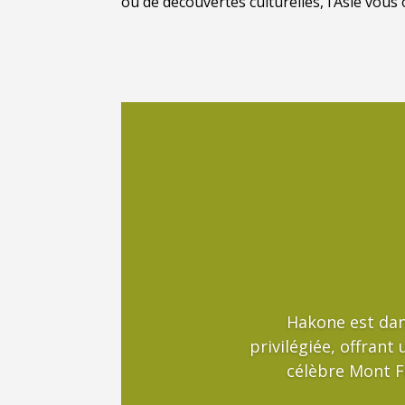
ou de découvertes culturelles, l’Asie vou
Hakone est dan
privilégiée, offrant
célèbre Mont F