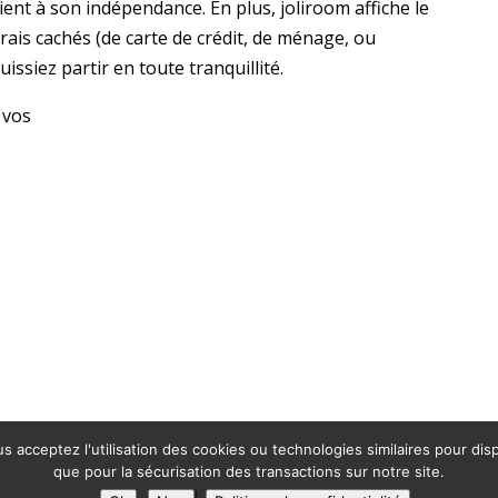
ient à son indépendance. En plus, joliroom affiche le
rais cachés (de carte de crédit, de ménage, ou
issiez partir en toute tranquillité.
 vos
 acceptez l'utilisation des cookies ou technologies similaires pour disp
que pour la sécurisation des transactions sur notre site.
Accueil
Mentions Légales