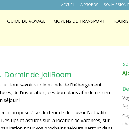
ACCUEIL
A PROPOS
SOUMISSION E
GUIDE DE VOYAGE
MOYENS DE TRANSPORT
TOURIS
So
ù Dormir de JoliRoom
Aj
our tout savoir sur le monde de l’hébergement.
De
uces, de l’inspiration, des bon plans afin de ne rien
Voy
n séjour !
faç
m.fr propose à ses lecteur de découvrir l’actualité
Ga
es tips et astuces sur la location de vacances, sur
ch
l’inspiration pour vos prochains séjours partout dans