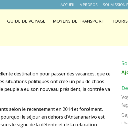
ACCUEIL
A PROPOS
SOUMISSION E
GUIDE DE VOYAGE
MOYENS DE TRANSPORT
TOURIS
So
Aj
ellente destination pour passer des vacances, que ce
es situations politiques ont créé un peu de chaos
De
le peuple a eu son nouveau président, la contrée va
Voy
faç
tants selon le recensement en 2014 et forcément,
Ga
t pourquoi le séjour en dehors d’Antananarivo est
ch
s le signe de la détente et de la relaxation.