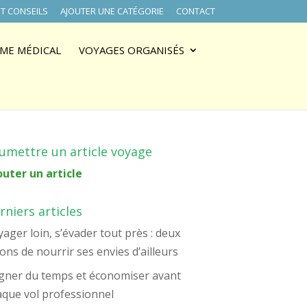
T CONSEILS
AJOUTER UNE CATÉGORIE
CONTACT
ME MÉDICAL
VOYAGES ORGANISÉS
umettre un article voyage
outer un article
rniers articles
ager loin, s’évader tout près : deux
ons de nourrir ses envies d’ailleurs
gner du temps et économiser avant
aque vol professionnel