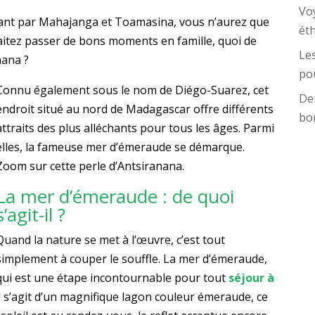
Vo
sant par Mahajanga et Toamasina, vous n’aurez que
ét
aitez passer de bons moments en famille, quoi de
Les
nana ?
pou
Connu également sous le nom de Diégo-Suarez, cet
Deu
endroit situé au nord de Madagascar offre différents
bo
attraits des plus alléchants pour tous les âges. Parmi
elles, la fameuse mer d’émeraude se démarque.
Zoom sur cette perle d’Antsiranana.
La mer d’émeraude : de quoi
s’agit-il ?
Quand la nature se met à l’œuvre, c’est tout
simplement à couper le souffle. La mer d’émeraude,
qui est une étape incontournable pour tout
séjour à
Il s’agit d’un magnifique lagon couleur émeraude, ce