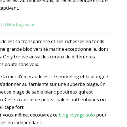
le soleil est au rendez-vous, le reflet accentue encore
captivant.
el à Madagascar
ude est sa transparence et ses richesses en fonds
 une grande biodiversité marine exceptionnelle, dont
. On y trouve aussi des coraux de différentes
ns doute sans voix.
 de la mer d’émeraude est le snorkeling et la plongée
e s’adonner au farniente sur une superbe plage. En
ueuse plage de sable blanc poudreux qui est
n. Celle-ci abrite de petits chalets authentiques où
l tape fort.
par vous-même, découvrez ce
blog voyage solo
pour
ages en indépendant.