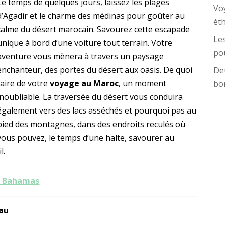
Le temps de quelques jours, laissez les plages
Vo
d’Agadir et le charme des médinas pour goûter au
ét
calme du désert marocain. Savourez cette escapade
Les
unique à bord d’une voiture tout terrain. Votre
pou
aventure vous mènera à travers un paysage
enchanteur, des portes du désert aux oasis. De quoi
Deu
faire de votre
voyage au Maroc
, un moment
bo
inoubliable. La traversée du désert vous conduira
également vers des lacs asséchés et pourquoi pas au
pied des montagnes, dans des endroits reculés où
vous pouvez, le temps d’une halte, savourer au
l.
ux Bahamas
eau