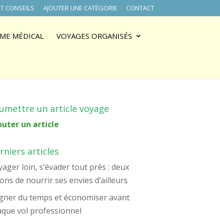
T CONSEILS
AJOUTER UNE CATÉGORIE
CONTACT
ME MÉDICAL
VOYAGES ORGANISÉS
umettre un article voyage
outer un article
rniers articles
ager loin, s’évader tout près : deux
ons de nourrir ses envies d’ailleurs
gner du temps et économiser avant
aque vol professionnel