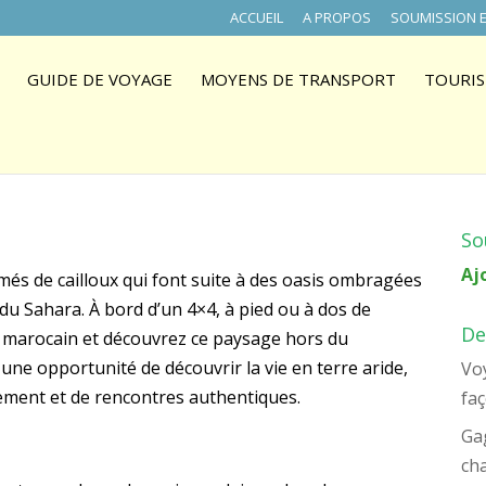
ACCUEIL
A PROPOS
SOUMISSION E
GUIDE DE VOYAGE
MOYENS DE TRANSPORT
TOURIS
So
Aj
és de cailloux qui font suite à des oasis ombragées
 du Sahara. À bord d’un 4×4, à pied ou à dos de
De
 marocain et découvrez ce paysage hors du
une opportunité de découvrir la vie en terre aride,
Voy
ment et de rencontres authentiques.
faç
Ga
ch