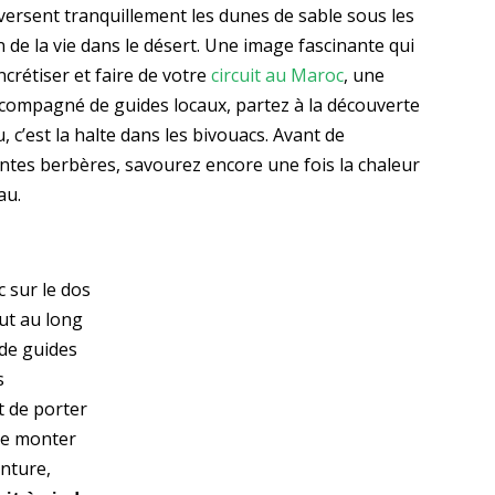
ersent tranquillement les dunes de sable sous les
on de la vie dans le désert. Une image fascinante qui
ncrétiser et faire de votre
circuit au Maroc
, une
compagné de guides locaux, partez à la découverte
, c’est la halte dans les bivouacs. Avant de
entes berbères, savourez encore une fois la chaleur
au.
c sur le dos
out au long
de guides
s
 de porter
gue monter
enture,