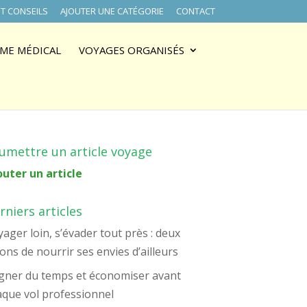
T CONSEILS
AJOUTER UNE CATÉGORIE
CONTACT
ME MÉDICAL
VOYAGES ORGANISÉS
umettre un article voyage
outer un article
rniers articles
ager loin, s’évader tout près : deux
ons de nourrir ses envies d’ailleurs
gner du temps et économiser avant
aque vol professionnel