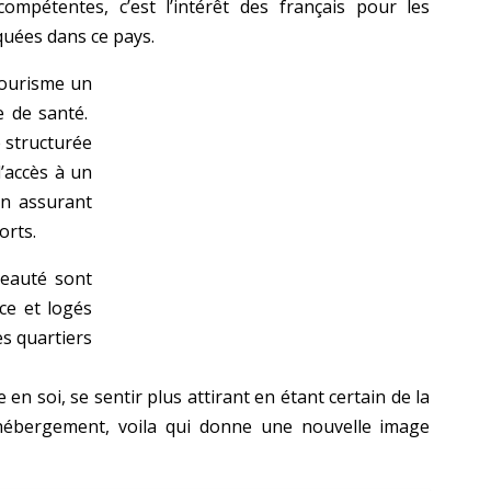
mpétentes, c’est l’intérêt des français pour les
quées dans ce pays.
tourisme un
e de santé.
e structurée
’accès à un
en assurant
orts.
beauté sont
ce et logés
es quartiers
en soi, se sentir plus attirant en étant certain de la
 hébergement, voila qui donne une nouvelle image