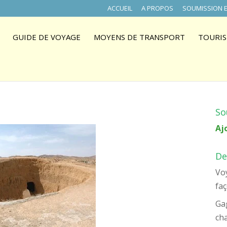
ACCUEIL
A PROPOS
SOUMISSION E
GUIDE DE VOYAGE
MOYENS DE TRANSPORT
TOURIS
So
Aj
De
Voy
faç
Ga
ch