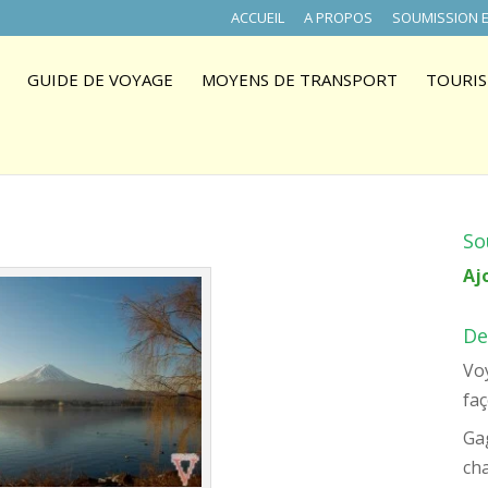
ACCUEIL
A PROPOS
SOUMISSION E
GUIDE DE VOYAGE
MOYENS DE TRANSPORT
TOURIS
So
Aj
De
Voy
faç
Ga
ch