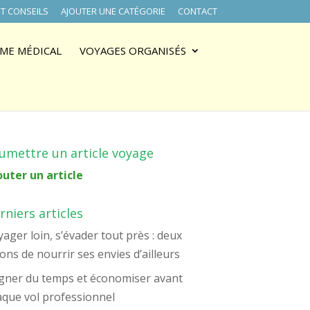
T CONSEILS
AJOUTER UNE CATÉGORIE
CONTACT
ME MÉDICAL
VOYAGES ORGANISÉS
umettre un article voyage
outer un article
rniers articles
ager loin, s’évader tout près : deux
ons de nourrir ses envies d’ailleurs
gner du temps et économiser avant
aque vol professionnel