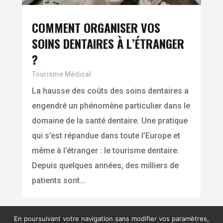
COMMENT ORGANISER VOS
SOINS DENTAIRES À L’ÉTRANGER
?
Tourisme Médical
La hausse des coûts des soins dentaires a
engendré un phénomène particulier dans le
domaine de la santé dentaire. Une pratique
qui s’est répandue dans toute l’Europe et
même à l’étranger : le tourisme dentaire.
Depuis quelques années, des milliers de
patients sont...
« Entrées précédentes
Entrées suivantes »
En poursuivant votre navigation sans modifier vos paramètres,